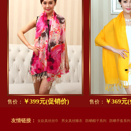
￥399元(促销价)
￥369元
售价：
售价：
友情链接：
女款真丝丝巾
男女真丝睡衣
防晒帽子系列
防晒手套系列