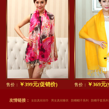
￥399元(促销价)
￥369元
售价：
售价：
友情链接：
女款真丝丝巾
男女真丝睡衣
防晒帽子系列
防晒手套系列