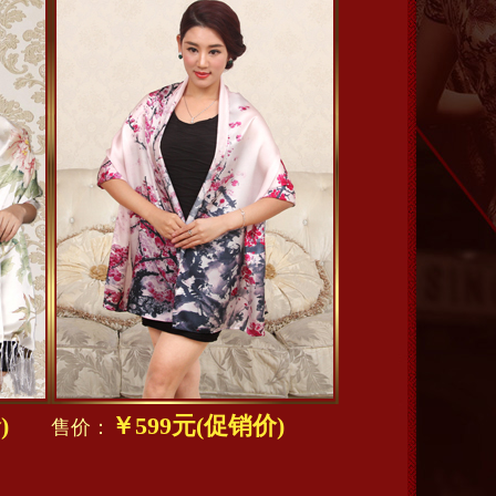
)
￥599元(促销价)
售价：