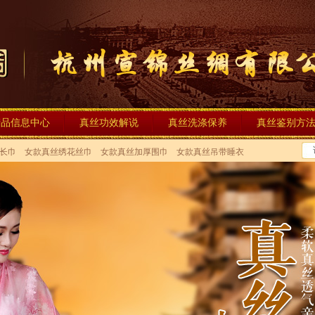
产品信息中心
真丝功效解说
真丝洗涤保养
真丝鉴别方
长巾
女款真丝绣花丝巾
女款真丝加厚围巾
女款真丝吊带睡衣