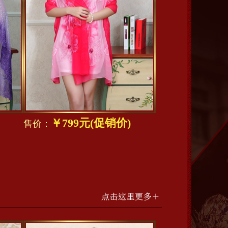
￥799元(促销价)
售价：