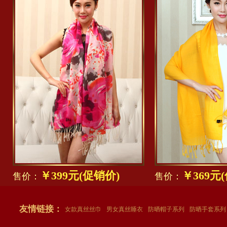
￥399元(促销价)
￥369元
售价：
售价：
友情链接：
女款真丝丝巾
男女真丝睡衣
防晒帽子系列
防晒手套系列