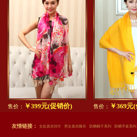
￥399元(促销价)
￥369元
售价：
售价：
友情链接：
女款真丝丝巾
男女真丝睡衣
防晒帽子系列
防晒手套系列